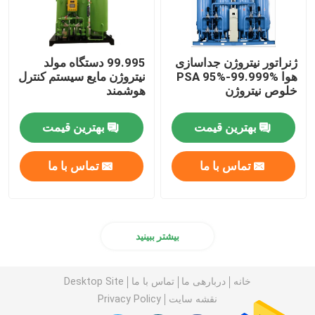
دستگاه اکسیژن ساز مدولار
ژنراتور نیتروژن جداسازی
99.995 دستگاه مولد
هوا PSA 95%-99.999%
نیتروژن مایع سیستم کنترل
سیستم تامین اکسیژن متمرکز
خلوص نیتروژن
هوشمند
ژنراتور هیدروژن PSA
بهترین قیمت
بهترین قیمت
تماس با ما
تماس با ما
جداسازی هوای برودتی
مخزن نیتروژن مایع
بیشتر ببینید
خانه
دربارهی ما
تماس با ما
Desktop Site
نقشه سایت
Privacy Policy