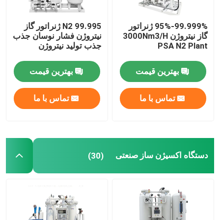
95%-99.999% ژنراتور
99.995 N2 ژنراتور گاز
دربارهی ما
گاز نیتروژن 3000Nm3/H
نیتروژن فشار نوسان جذب
PSA N2 Plant
جذب تولید نیتروژن
کارخانه تور
بهترین قیمت
بهترین قیمت
کنترل کیفیت
تماس با ما
تماس با ما
تماس با ما
درخواست نقل قول
دستگاه اکسیژن ساز صنعتی
(30)
مولد نیتروژن N2
مولد نیتروژن PSA