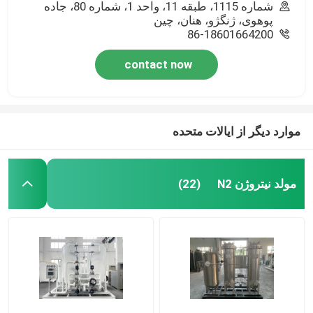
شماره 1115، طبقه 11، واحد 1، شماره 80، جاده
پوهوی، ژنگژو، هنان، چین
86-18601664200
contact now
موارد دیگر از ایالات متحده
مولد نیتروژن N2
(22)