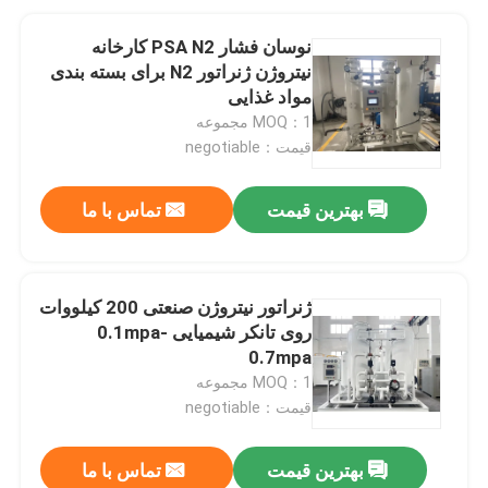
نوسان فشار PSA N2 کارخانه
نیتروژن ژنراتور N2 برای بسته بندی
مواد غذایی
MOQ：1 مجموعه
قیمت：negotiable
بهترین قیمت
تماس با ما
ژنراتور نیتروژن صنعتی 200 کیلووات
روی تانکر شیمیایی 0.1mpa-
0.7mpa
MOQ：1 مجموعه
قیمت：negotiable
بهترین قیمت
تماس با ما