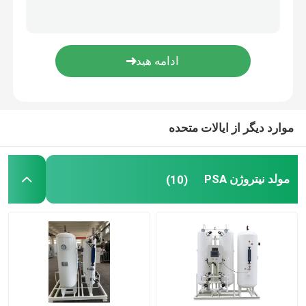
دستگاه اکسیژن ساز مدولار
سیستم تامین اکسیژن متمرکز
ژنراتور هیدروژن PSA
موارد دیگر از ایالات متحده
جداسازی هوای برودتی
مولد نیتروژن PSA
(10)
مخزن نیتروژن مایع