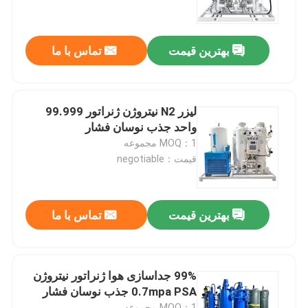
دربارهی ما
بهترین قیمت
تماس با ما
کارخانه تور
لیزر N2 نیتروژن ژنراتور 99.999
کنترل کیفیت
واحد جذب نوسان فشار
MOQ：1 مجموعه
قیمت：negotiable
تماس با ما
درخواست نقل قول
بهترین قیمت
تماس با ما
مولد نیتروژن N2
99% جداسازی هوا ژنراتور نیتروژن
0.7mpa PSA جذب نوسان فشار
مولد نیتروژن PSA
MOQ：1 مجموعه