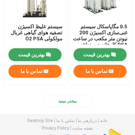
0.5 مگاپاسکال سیستم
سیستم غلیظ اکسیژن
غنی‌سازی اکسیژن 200
تصفیه هوای گیاهی غربال
نیوتن متر مکعب در ساعت
مولکولی O2 PSA
PSA کارخانه در منطقه
فلات
بهترین قیمت
بهترین قیمت
تماس با ما
تماس با ما
بیشتر ببینید
خانه
دربارهی ما
تماس با ما
Desktop Site
نقشه سایت
Privacy Policy