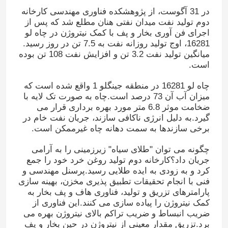
در 31 آگوست، از پژوهشکده فناوری مهندسی کارخانه
دوم تولید نفت میدان نفتی هنان مطلع شد که پس از
اجرای فن آوری بخار و پف با کمک نیتروژن در چاه لو
16281، اوج تولید روزانه نفت به 7.5 تن در روز رسید.
میانگین تولید نفت 3.2 تن و افزایش نفت 108 تن بوده
است.
چاه لو 16281 در منطقه جینگلو 1 واقع شده است که
میزان آب آن 73 درصد است.چاه به صورت تک لایه با
ضخامت موثر 6.8 متر مورد بهره برداری قرار می
گیرد.به دلیل انرژی ناکافی سازند، جریان نفت خام در
برخی سازندها به سمت دهانه چاه غیرممکن است.
چگونه می توان "طلای سیاه" زیرزمینی را به آرامی
جریان داد؟کارخانه دوم تولید روغن خرد خود را جمع
کرد و به زودی به ایده طلایی رسید.پرسنل مهندسی و
فنی با انجام تحقیقات تطبیق پذیری مخزن، بهینه سازی
پارامترهای تزریق و تولید، فناوری هاف و پف بخار به
کمک نیتروژن را پیاده سازی می کنند.این فناوری از
ضریب انبساط و ضریب تراکم بالای نیتروژن بهره می
برد.تزریق مقدار معینی از نیتروژن در حین بخار و پف