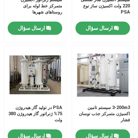
220 ولت اکسیژن ساز نوع
متمرکز خط لوله برای
PSA
روستاهای شهرها
ارسال سؤال
ارسال سؤال
خانه
3-200m3 سیستم تامین
PSA در تولید گاز هیدروژن
اکسیژن متمرکز جذب نوسان
75% ژنراتور گاز هیدروژن 380
محصولات
فشار
ولت
ارسال سؤال
ارسال سؤال
فیلم های