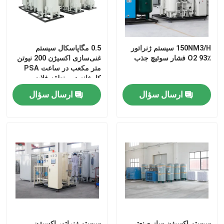
150NM3/H سیستم ژنراتور
0.5 مگاپاسکال سیستم
O2 93٪ فشار سوئیچ جذب
غنی‌سازی اکسیژن 200 نیوتن
متر مکعب در ساعت PSA
کارخانه در منطقه فلات
ارسال سؤال
ارسال سؤال
سیستم اکسیژن ساز صنعتی
سیستم ژنراتور اکسیژن