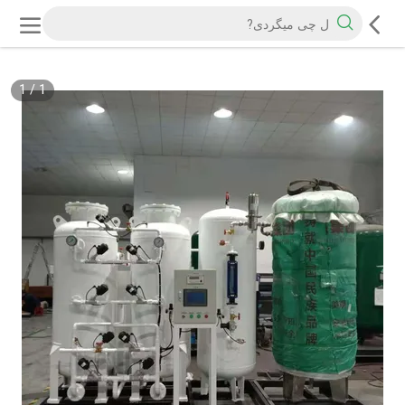
1
/
1