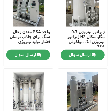
دربارهی ما
کارخانه تور
ژنراتور نیتروژن 0.7
واحد PSA معدن زغال
مگاپاسکال N2 ژنراتور
سنگ برای جاذب نوسان
نیتروژن الک مولکولی
فشار تولید نیتروژن
کنترل کیفیت
PSA
ارسال سؤال
ارسال سؤال
تماس با ما
درخواست نقل قول
مولد نیتروژن N2
مولد نیتروژن PSA