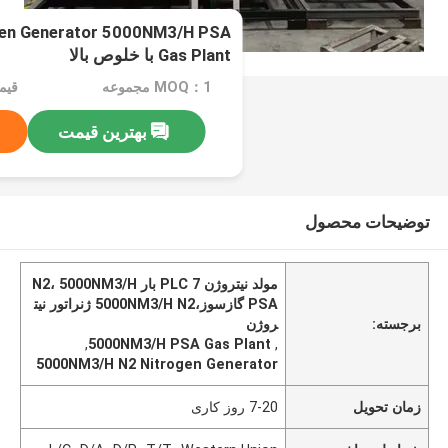
gen Generator 5000NM3/H PSA
Gas Plant با خلوص بالا
MOQ：1 مجموعه
قیمت：e
بهترین قیمت
توضیحات محصول
مولد نیتروژن PLC 7 بار N2، 5000NM3/H
PSA گازسوز،5000NM3/H N2 ژنراتور نیت
برجسته:
روژن
,
5000NM3/H PSA Gas Plant
,
5000NM3/H N2 Nitrogen Generator
زمان تحویل
7-20 روز کاری