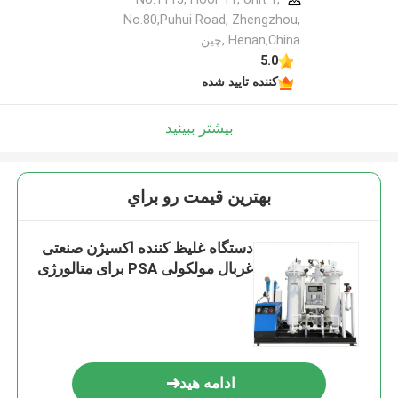
No.80,Puhui Road, Zhengzhou,
Henan,China ,چین
5.0
کننده تایید شده
بیشتر ببینید
بهترين قيمت رو براي
دستگاه غلیظ کننده اکسیژن صنعتی
غربال مولکولی PSA برای متالورژی
ادامه هید