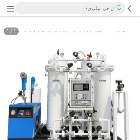
1
/
1