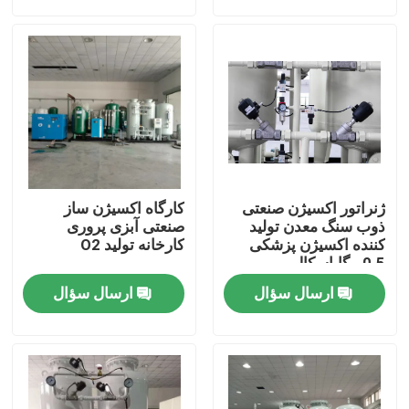
دربارهی ما
کارخانه تور
کنترل کیفیت
ژنراتور اکسیژن صنعتی
کارگاه اکسیژن ساز
تماس با ما
ذوب سنگ معدن تولید
صنعتی آبزی پروری
کننده اکسیژن پزشکی
کارخانه تولید O2
0.5 مگاپاسکال
درخواست نقل قول
ارسال سؤال
ارسال سؤال
مولد نیتروژن N2
مولد نیتروژن PSA