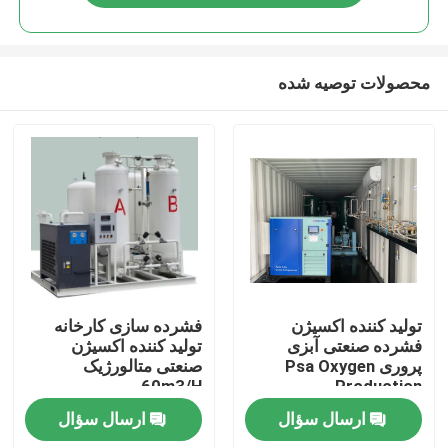
محصولات توصیه شده
خانه
تولید کننده اکسیژن
فشرده سازی کارخانه
فشرده صنعتی آبزی
تولید کننده اکسیژن
پروری Psa Oxygen
صنعتی متالورژیک
محصولات
60m3/H
Production
ارسال سؤال
ارسال سؤال
فیلم های