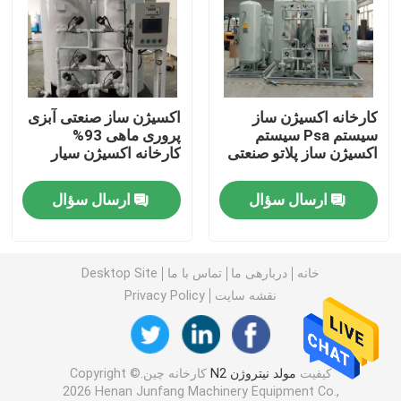
مولد گاز نیتروژن
دستگاه اکسیژن ساز صنعتی
کارخانه اکسیژن ساز
اکسیژن ساز صنعتی آبزی
سیستم Psa سیستم
پروری ماهی 93%
اکسیژن ساز پلاتو صنعتی
کارخانه اکسیژن سیار
مولد نیتروژن مایع
ارسال سؤال
ارسال سؤال
سیستم اکسیژن ساز
دستگاه اکسیژن ساز پزشکی
خانه
دربارهی ما
تماس با ما
Desktop Site
نقشه سایت
Privacy Policy
واحد تصفیه گاز
کیفیت
مولد نیتروژن N2
کارخانه چین.Copyright ©
مولد نیتروژن سیار
2026 Henan Junfang Machinery Equipment Co.,