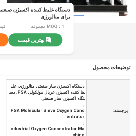
برای متالورژی
MOQ：1 مجموعه
قیمت：e
بهترین قیمت
توضیحات محصول
دستگاه اکسیژن ساز صنعتی متالورژی، غلی
ظ کننده اکسیژن غربال مولکولی PSA، دس
تگاه اکسیژن ساز صنعتی
,
برجسته:
PSA Molecular Sieve Oxygen Conc
entrator
,
Industrial Oxygen Concentrator Ma
chine