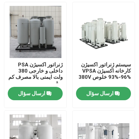
دربارهی ما
کارخانه تور
کنترل کیفیت
سیستم ژنراتور اکسیژن
ژنراتور اکسیژن PSA
کارخانه اکسیژن VPSA
داخلی و خارجی 380
تماس با ما
93%-96% خلوص 380V
ولت ایمنی بالا مصرف کم
برق
ارسال سؤال
ارسال سؤال
درخواست نقل قول
مولد نیتروژن N2
مولد نیتروژن PSA