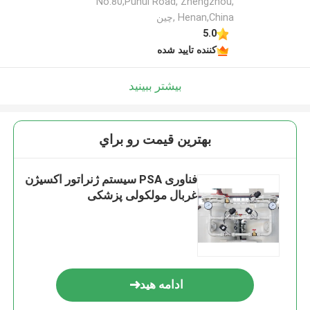
No.80,Puhui Road, Zhengzhou,
Henan,China ,چین
5.0
کننده تایید شده
بیشتر ببینید
بهترين قيمت رو براي
فناوری PSA سیستم ژنراتور اکسیژن
غربال مولکولی پزشکی
ادامه هید