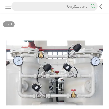
1
/
1