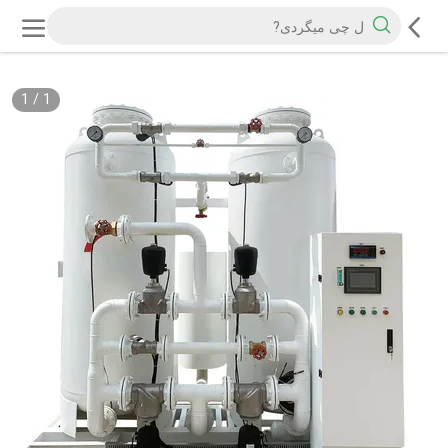
1
/
1