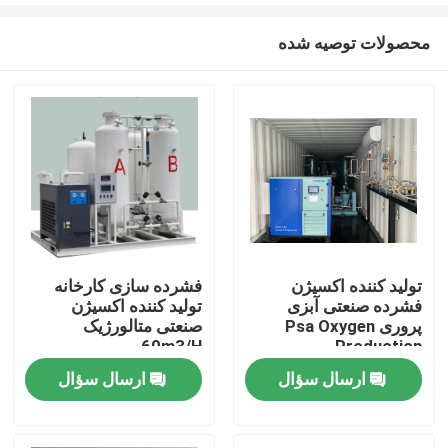
محصولات توصیه شده
تولید کننده اکسیژن
فشرده سازی کارخانه
فشرده صنعتی آبزی
تولید کننده اکسیژن
خانه
پروری Psa Oxygen
صنعتی متالورژیک
60m3/H
Production
ارسال سؤال
ارسال سؤال
محصولات
فیلم های