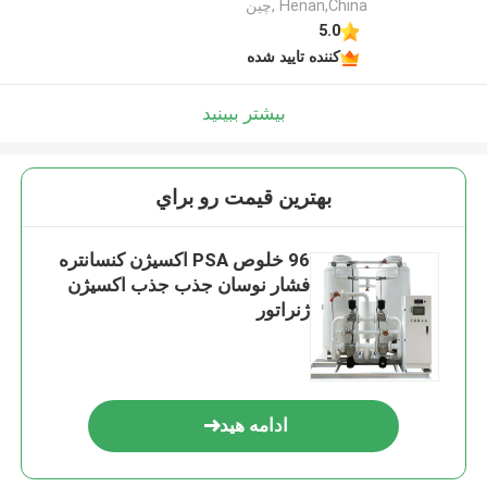
Henan,China ,چین
5.0
کننده تایید شده
بیشتر ببینید
بهترين قيمت رو براي
96 خلوص PSA اکسیژن کنسانتره
فشار نوسان جذب جذب اکسیژن
ژنراتور
ادامه هید