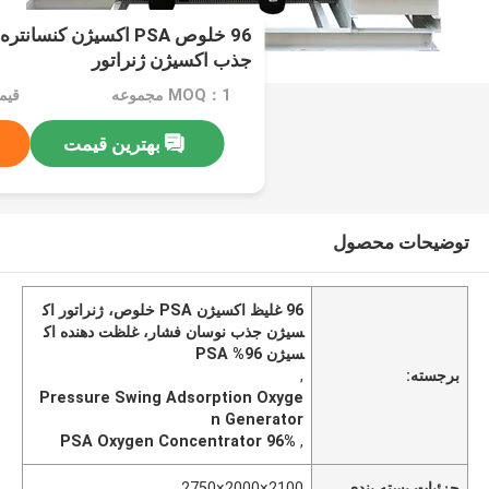
96 خلوص PSA اکسیژن کن
جذب اکسیژن ژنراتور
MOQ：1 مجموعه
قیمت：e
بهترین قیمت
توضیحات محصول
96 غلیظ اکسیژن PSA خلوص، ژنراتور اک
سیژن جذب نوسان فشار، غلظت دهنده اک
سیژن 96% PSA
برجسته:
,
Pressure Swing Adsorption Oxyge
n Generator
96% PSA Oxygen Concentrator
,
جزئیات بسته بندی
2100×2000×2750