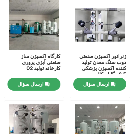
دربارهی ما
کارخانه تور
کنترل کیفیت
ژنراتور اکسیژن صنعتی
کارگاه اکسیژن ساز
ذوب سنگ معدن تولید
صنعتی آبزی پروری
کننده اکسیژن پزشکی
کارخانه تولید O2
تماس با ما
0.5 مگاپاسکال
ارسال سؤال
ارسال سؤال
درخواست نقل قول
مولد نیتروژن N2
مولد نیتروژن PSA