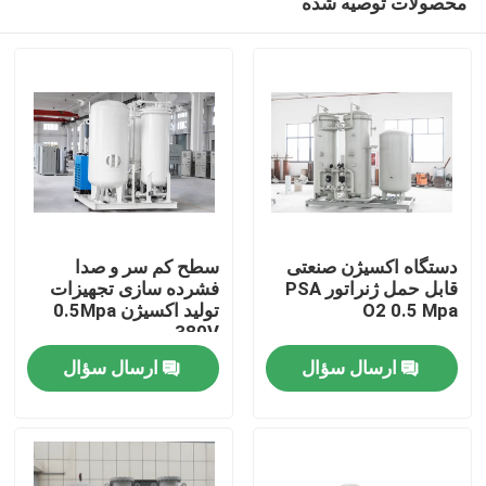
محصولات توصیه شده
دستگاه اکسیژن صنعتی
سطح کم سر و صدا
قابل حمل ژنراتور PSA
فشرده سازی تجهیزات
O2 0.5 Mpa
تولید اکسیژن 0.5Mpa
380V
خانه
ارسال سؤال
ارسال سؤال
محصولات
فیلم های