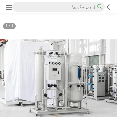
1
/
1