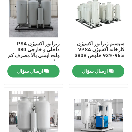
دربارهی ما
کارخانه تور
سیستم ژنراتور اکسیژن
ژنراتور اکسیژن PSA
کارخانه اکسیژن VPSA
داخلی و خارجی 380
کنترل کیفیت
93%-96% خلوص 380V
ولت ایمنی بالا مصرف کم
برق
ارسال سؤال
ارسال سؤال
تماس با ما
درخواست نقل قول
مولد نیتروژن N2
مولد نیتروژن PSA